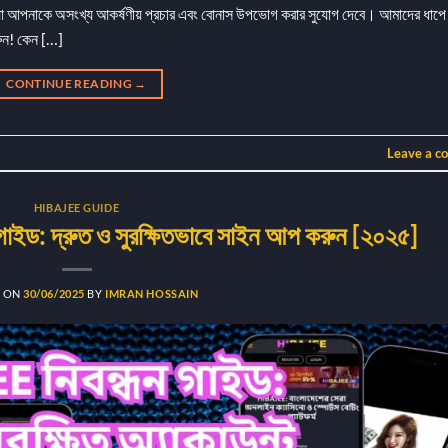
ি, যা আপনাকে অসংখ্য আকর্ষণীয় প্রচার এবং বোনাস উপভোগ করার সুযোগ দেবে। আমাদের ধাপে
ুন! কেন […]
CONTINUE READING
→
Leave a 
HIBAJEE GUIDE
াইড: দ্রুত ও সুরক্ষিতভাবে সাইন আপ করুন [২০২৫]
D ON
30/06/2025
BY
IMRAN HOSSAIN