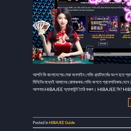
আপনি কি বাংলাদেশের সেরা অনলাইন গেমিং প্ল্যাটফর্মের অংশ হতে প্
মিনিটের মধ্যেই আমাদের রোমাঞ্চকর গেমিং জগতে প্রবেশাধিকার দেবে।
আপনার HIBAJEE অ্যাকাউন্ট তৈরি করুন। HIBAJEE কি? HIB
Posted in
HIBAJEE Guide