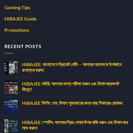
Gaming Tips
HIBAJEE Guide
Promotions
RECENT POSTS
HIBAJEE: বাংলাদেশে ক্রিকেট বেটিং – আপনার আবেগকে উপার্জনে
রূপান্তর করুন!
HIBAJEE:
কোন
বাংলাদেশে
মন্তব্য
HIBAJEE লটারি: আপনার ভাগ্য পরীক্ষা করুন এবং বিশাল জ্যাকপট
ক্রিকেট
নেই
বেটিং
জিতুন!
–
আপনার
HIBAJEE
কোন
আবেগকে
লটারি:
মন্তব্য
HIBAJEE ফিশিং গেম: বিশাল পুরস্কারের জন্য মাছ শিকারের রোমাঞ্চ!
উপার্জনে
আপনার
নেই
রূপান্তর
ভাগ্য
HIBAJEE
কোন
করুন!
পরীক্ষা
ফিশিং
মন্তব্য
এ
করুন
গেম:
নেই
এবং
বিশাল
HIBAJEE স্পোর্টস: আপনার প্রিয় খেলার উপর বাজি ধরুন এবং বিশাল জয়
বিশাল
পুরস্কারের
জ্যাকপট
লাভ করুন!
জন্য
জিতুন!
মাছ