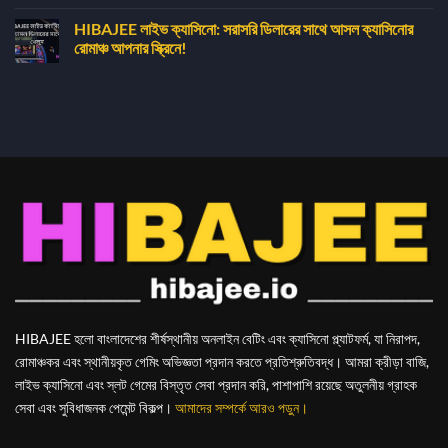
এ
HIBAJEE
কোন
শিকারের
স্পোর্টস:
মন্তব্য
রোমাঞ্চ!
HIBAJEE লাইভ ক্যাসিনো: সরাসরি ডিলারের সাথে আসল ক্যাসিনোর
আপনার
নেই
এ
প্রিয়
রোমাঞ্চ আপনার স্ক্রিনে!
খেলার
উপর
HIBAJEE
কোন
বাজি
লাইভ
মন্তব্য
ধরুন
ক্যাসিনো:
নেই
এবং
সরাসরি
বিশাল
ডিলারের
জয়
সাথে
লাভ
আসল
করুন!
ক্যাসিনোর
এ
রোমাঞ্চ
আপনার
স্ক্রিনে!
এ
HIBAJEE হলো বাংলাদেশের শীর্ষস্থানীয় অনলাইন বেটিং এবং ক্যাসিনো প্ল্যাটফর্ম, যা নিরাপদ,
রোমাঞ্চকর এবং স্থানীয়কৃত গেমিং অভিজ্ঞতা প্রদান করতে প্রতিশ্রুতিবদ্ধ। আমরা ক্রীড়া বাজি,
লাইভ ক্যাসিনো এবং স্লট গেমের বিস্তৃত সেবা প্রদান করি, পাশাপাশি রয়েছে অতুলনীয় গ্রাহক
সেবা এবং সুবিধাজনক পেমেন্ট বিকল্প।
আমাদের সম্পর্কে আরও পড়ুন।