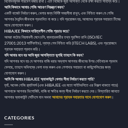
বিনোদনমূলক পরিবেশ বজায় রাখা। এটি নিজেকে জুয়া আসক্তি থেকে রক্ষা করতে সাহায্য করে।
আমি কিভাবে আমার গেমিং আচরণ নিয়ন্ত্রণ করব?
একটি বাজেট নির্ধারণ করুন, খেলার জন্য নির্দিষ্ট সময়সীমা রাখুন, এবং নিশ্চিত করুন যে গেমিং
আপনার দৈনন্দিন জীবনকে প্রভাবিত না করে। যদি প্রয়োজন হয়, আমাদের গ্রাহক সহায়তা টিমের
সাথে যোগাযোগ করুন।
HIBAJEE কিভাবে দায়িত্বশীল গেমিং প্রচার করে?
আমরা কঠোর নিয়মাবলী মেনে চলি, ব্যবহারকারীর তথ্য সুরক্ষিত রাখি (ISO/IEC
27001:2013 সার্টিফাইড), ন্যায্য গেম নিশ্চিত করি (ITECH LABS), এবং প্রয়োজনে
গ্রাহক সহায়তা প্রদান করি।
যদি আমার মনে হয় আমি জুয়া আসক্তিতে ভুগছি তাহলে কি করব?
যদি আপনার মনে হয় যে আপনার বাজি ধরার অভ্যাস আপনার জীবনের উপর নেতিবাচক প্রভাব
ফেলছে, তাহলে অবিলম্বে খেলা বন্ধ করুন এবং পেশাদার সহায়তা বা কাউন্সেলিংয়ের জন্য
যোগাযোগ করুন।
আমি কি আমার HIBAJEE অ্যাকাউন্টে খেলার সীমা নির্ধারণ করতে পারি?
হ্যাঁ, অনেক গেমিং প্ল্যাটফর্ম (এবং HIBAJEE এর মতো সাইটগুলিতে এর বিকল্প থাকতে পারে)
আপনাকে আপনার ডিপোজিট, বাজি বা ক্ষতির জন্য সীমা নির্ধারণ করতে দেয়। বিস্তারিত জানতে
আপনার অ্যাকাউন্ট সেটিংসে যান অথবা
আমাদের গ্রাহক সহায়তার সাথে যোগাযোগ করুন
।
CATEGORIES