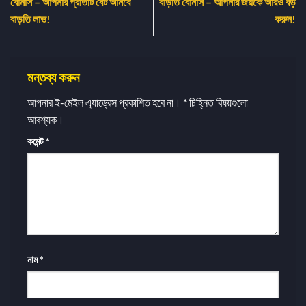
বোনাস – আপনার প্রতিটি বেট আনবে
বাড়তি বোনাস – আপনার জয়কে আরও বড়
বাড়তি লাভ!
করুন!
মন্তব্য করুন
আপনার ই-মেইল এ্যাড্রেস প্রকাশিত হবে না।
*
চিহ্নিত বিষয়গুলো
আবশ্যক।
কমেন্ট
*
নাম
*