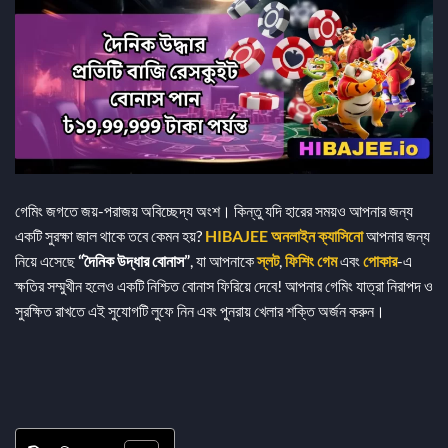
গেমিং জগতে জয়-পরাজয় অবিচ্ছেদ্য অংশ। কিন্তু যদি হারের সময়ও আপনার জন্য
একটি সুরক্ষা জাল থাকে তবে কেমন হয়?
HIBAJEE অনলাইন ক্যাসিনো
আপনার জন্য
নিয়ে এসেছে
“দৈনিক উদ্ধার বোনাস”
, যা আপনাকে
স্লট
,
ফিশিং গেম
এবং
পোকার
-এ
ক্ষতির সম্মুখীন হলেও একটি নিশ্চিত বোনাস ফিরিয়ে দেবে! আপনার গেমিং যাত্রা নিরাপদ ও
সুরক্ষিত রাখতে এই সুযোগটি লুফে নিন এবং পুনরায় খেলার শক্তি অর্জন করুন।