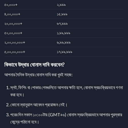
৫০,০০০+
২,৯৯৯
৪,০০,০০০+
১৫,৯৯৯
২০,০০,০০০+
৬৭,৯৯৯
৫০,০০,০০০+
১,৯৯,৯৯৯
২,০০,০০,০০০+
৬,৯৯,৯৯৯
৫,০০,০০,০০০+
১৭,৯৯,৯৯৯
কিভাবে উদ্ধার বোনাস দাবি করবেন?
আপনার দৈনিক উদ্ধার বোনাস দাবি করা খুবই সহজ:
স্লট, ফিশিং বা পোকার গেমগুলিতে আপনার ক্ষতি হলে, বোনাস স্বয়ংক্রিয়ভাবে গণনা
করা হবে।
কোনো ম্যানুয়াল আবেদন প্রয়োজন নেই।
পরের দিন সকাল ১০:০০টায় (GMT+৬) বোনাস স্বয়ংক্রিয়ভাবে আপনার পুরস্কার
কেন্দ্রে পাঠানো হবে।