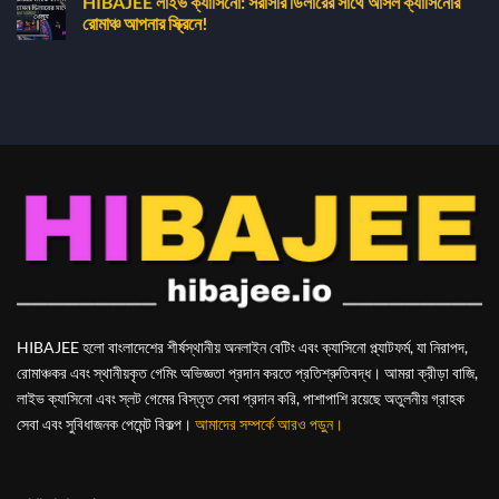
HIBAJEE লাইভ ক্যাসিনো: সরাসরি ডিলারের সাথে আসল ক্যাসিনোর
আপনার
নেই
এ
প্রিয়
রোমাঞ্চ আপনার স্ক্রিনে!
খেলার
উপর
HIBAJEE
কোন
বাজি
লাইভ
মন্তব্য
ধরুন
ক্যাসিনো:
নেই
এবং
সরাসরি
বিশাল
ডিলারের
জয়
সাথে
লাভ
আসল
করুন!
ক্যাসিনোর
এ
রোমাঞ্চ
আপনার
স্ক্রিনে!
এ
HIBAJEE হলো বাংলাদেশের শীর্ষস্থানীয় অনলাইন বেটিং এবং ক্যাসিনো প্ল্যাটফর্ম, যা নিরাপদ,
রোমাঞ্চকর এবং স্থানীয়কৃত গেমিং অভিজ্ঞতা প্রদান করতে প্রতিশ্রুতিবদ্ধ। আমরা ক্রীড়া বাজি,
লাইভ ক্যাসিনো এবং স্লট গেমের বিস্তৃত সেবা প্রদান করি, পাশাপাশি রয়েছে অতুলনীয় গ্রাহক
সেবা এবং সুবিধাজনক পেমেন্ট বিকল্প।
আমাদের সম্পর্কে আরও পড়ুন।